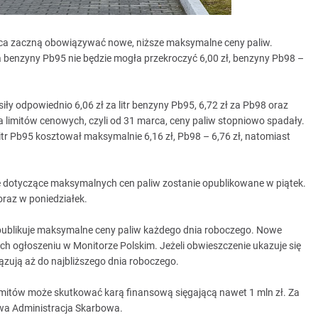
rwca zaczną obowiązywać nowe, niższe maksymalne ceny paliw.
 benzyny Pb95 nie będzie mogła przekroczyć 6,00 zł, benzyny Pb98 –
 odpowiednio 6,06 zł za litr benzyny Pb95, 6,72 zł za Pb98 oraz
limitów cenowych, czyli od 31 marca, ceny paliw stopniowo spadały.
tr Pb95 kosztował maksymalnie 6,16 zł, Pb98 – 6,76 zł, natomiast
ie dotyczące maksymalnych cen paliw zostanie opublikowane w piątek.
oraz w poniedziałek.
publikuje maksymalne ceny paliw każdego dnia roboczego. Nowe
h ogłoszeniu w Monitorze Polskim. Jeżeli obwieszczenie ukazuje się
zują aż do najbliższego dnia roboczego.
imitów może skutkować karą finansową sięgającą nawet 1 mln zł. Za
wa Administracja Skarbowa.