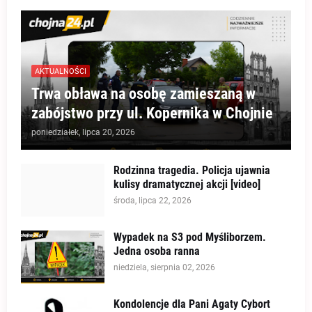
AKTUALNOŚCI
Trwa obława na osobę zamieszaną w
zabójstwo przy ul. Kopernika w Chojnie
poniedziałek, lipca 20, 2026
Rodzinna tragedia. Policja ujawnia
kulisy dramatycznej akcji [video]
środa, lipca 22, 2026
Wypadek na S3 pod Myśliborzem.
Jedna osoba ranna
niedziela, sierpnia 02, 2026
Kondolencje dla Pani Agaty Cybort