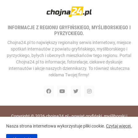
INFORMACJE Z REGIONU GRYFIŃSKIEGO, MYŚLIBORSKIEGO I
PYRZYCKIEGO.
Chojna24.pl to największy regionalny serwis internetowy, miejsce
spotkań internautów z powiatu gryfińskiego, myśliborskiego i
pyrzyckiego, byłych i obecnych mieszkańców tego regionu. Portal
Chojna24.pl to informacje, fotorelacje, ciekawe dyskusje
internautów i akcje naszych dziennikarzy. To również skuteczna
reklama Twojej firmy!
Copyright ©
2026
chojna24.pl - powiat gryfiński, myśliborski i
pyrzycki, portal i telewizja internetowa
Nasza strona internetowa wykorzystuje pliki cookie.
Czytaj więcej.
Home
RODO
Polityka Prywatności