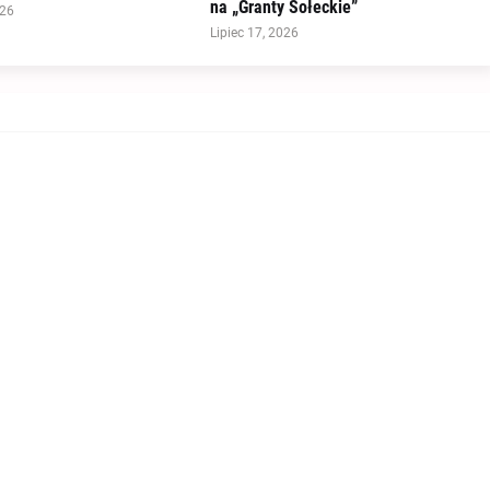
na „Granty Sołeckie”
026
Lipiec 17, 2026