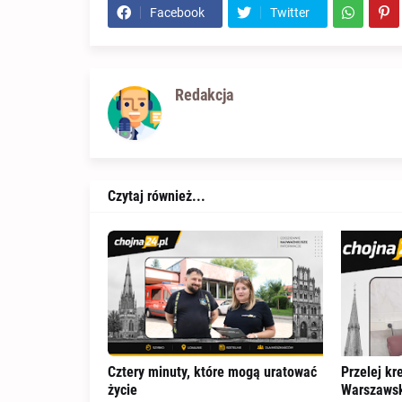
Facebook
Twitter
Redakcja
Czytaj również...
Cztery minuty, które mogą uratować
Przelej kr
życie
Warszawsk